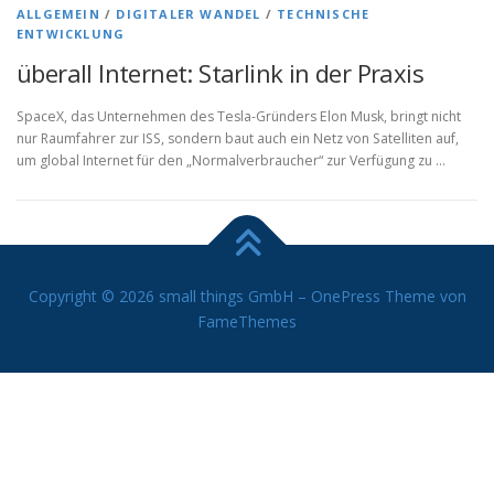
ALLGEMEIN
/
DIGITALER WANDEL
/
TECHNISCHE
ENTWICKLUNG
überall Internet: Starlink in der Praxis
SpaceX, das Unternehmen des Tesla-Gründers Elon Musk, bringt nicht
nur Raumfahrer zur ISS, sondern baut auch ein Netz von Satelliten auf,
um global Internet für den „Normalverbraucher“ zur Verfügung zu …
Copyright © 2026 small things GmbH
–
OnePress
Theme von
FameThemes